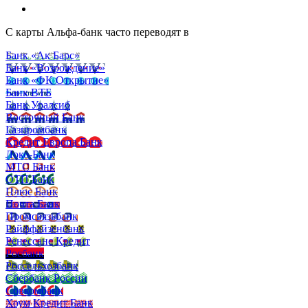
С карты Альфа-банк часто переводят в
Банк «Ак Барс»
Банк «Возрождение»
Банк «ФК Открытие»
Банк ВТБ
Банк Уралсиб
Восточный Банк
Газпромбанк
Кредит Европа Банк
Локо-Банк
МТС Банк
ОТП Банк
Плюс Банк
Почта Банк
Промсвязьбанк
Райффайзенбанк
Ренессанс Кредит
Росбанк
Россельхозбанк
Сбербанк России
Совкомбанк
Хоум Кредит Банк