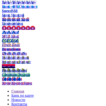
Банк «Возрождение»
Банк «ФК Открытие»
Банк ВТБ
Банк Уралсиб
Восточный Банк
Газпромбанк
Кредит Европа Банк
Локо-Банк
МТС Банк
ОТП Банк
Плюс Банк
Почта Банк
Промсвязьбанк
Райффайзенбанк
Ренессанс Кредит
Росбанк
Россельхозбанк
Сбербанк России
Совкомбанк
Хоум Кредит Банк
Главная
Банк по карте
Новости
Контакты