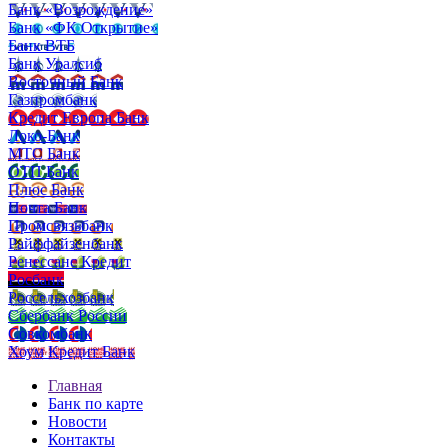
Банк «Возрождение»
Банк «ФК Открытие»
Банк ВТБ
Банк Уралсиб
Восточный Банк
Газпромбанк
Кредит Европа Банк
Локо-Банк
МТС Банк
ОТП Банк
Плюс Банк
Почта Банк
Промсвязьбанк
Райффайзенбанк
Ренессанс Кредит
Росбанк
Россельхозбанк
Сбербанк России
Совкомбанк
Хоум Кредит Банк
Главная
Банк по карте
Новости
Контакты