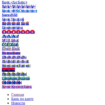
Банк «Ак Барс»
Банк «Возрождение»
Банк «ФК Открытие»
Банк ВТБ
Банк Уралсиб
Восточный Банк
Газпромбанк
Кредит Европа Банк
Локо-Банк
МТС Банк
ОТП Банк
Плюс Банк
Почта Банк
Промсвязьбанк
Райффайзенбанк
Ренессанс Кредит
Росбанк
Россельхозбанк
Сбербанк России
Совкомбанк
Хоум Кредит Банк
Главная
Банк по карте
Новости