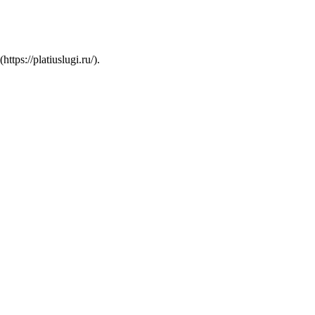
s://platiuslugi.ru/).