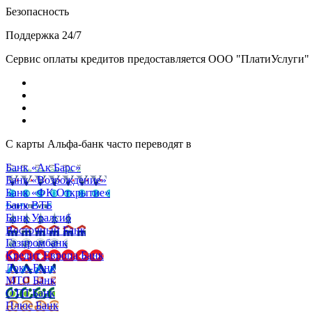
Безопасность
Поддержка 24/7
Сервис оплаты кредитов предоставляется ООО "ПлатиУслуги" (http
С карты Альфа-банк часто переводят в
Банк «Ак Барс»
Банк «Возрождение»
Банк «ФК Открытие»
Банк ВТБ
Банк Уралсиб
Восточный Банк
Газпромбанк
Кредит Европа Банк
Локо-Банк
МТС Банк
ОТП Банк
Плюс Банк