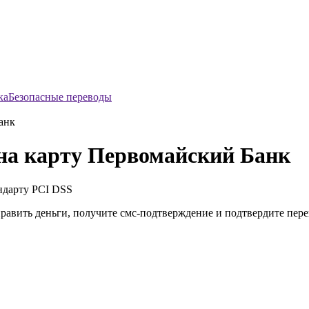
Безопасные переводы
анк
на карту Первомайский Банк
ндарту
PCI DSS
править деньги, получите смс-подтверждение и подтвердите пер