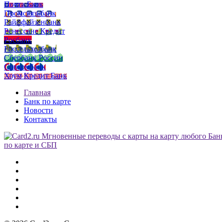
Почта Банк
Промсвязьбанк
Райффайзенбанк
Ренессанс Кредит
Росбанк
Россельхозбанк
Сбербанк России
Совкомбанк
Хоум Кредит Банк
Главная
Банк по карте
Новости
Контакты
по карте и СБП