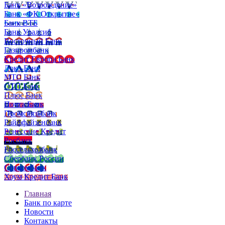
Банк «Возрождение»
Банк «ФК Открытие»
Банк ВТБ
Банк Уралсиб
Восточный Банк
Газпромбанк
Кредит Европа Банк
Локо-Банк
МТС Банк
ОТП Банк
Плюс Банк
Почта Банк
Промсвязьбанк
Райффайзенбанк
Ренессанс Кредит
Росбанк
Россельхозбанк
Сбербанк России
Совкомбанк
Хоум Кредит Банк
Главная
Банк по карте
Новости
Контакты