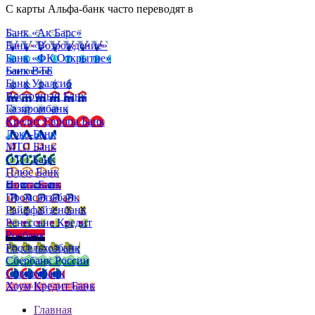
С карты Альфа-банк часто переводят в
Банк «Ак Барс»
Банк «Возрождение»
Банк «ФК Открытие»
Банк ВТБ
Банк Уралсиб
Восточный Банк
Газпромбанк
Кредит Европа Банк
Локо-Банк
МТС Банк
ОТП Банк
Плюс Банк
Почта Банк
Промсвязьбанк
Райффайзенбанк
Ренессанс Кредит
Росбанк
Россельхозбанк
Сбербанк России
Совкомбанк
Хоум Кредит Банк
Главная