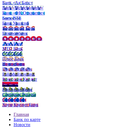
Банк «Ак Барс»
Банк «Возрождение»
Банк «ФК Открытие»
Банк ВТБ
Банк Уралсиб
Восточный Банк
Газпромбанк
Кредит Европа Банк
Локо-Банк
МТС Банк
ОТП Банк
Плюс Банк
Почта Банк
Промсвязьбанк
Райффайзенбанк
Ренессанс Кредит
Росбанк
Россельхозбанк
Сбербанк России
Совкомбанк
Хоум Кредит Банк
Главная
Банк по карте
Новости