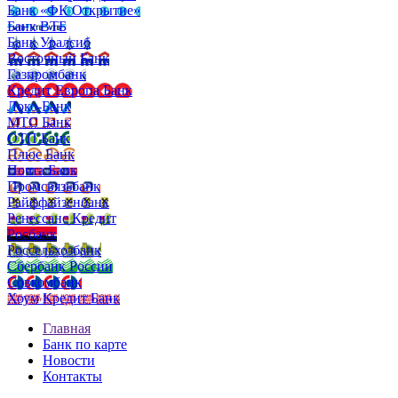
Банк «ФК Открытие»
Банк ВТБ
Банк Уралсиб
Восточный Банк
Газпромбанк
Кредит Европа Банк
Локо-Банк
МТС Банк
ОТП Банк
Плюс Банк
Почта Банк
Промсвязьбанк
Райффайзенбанк
Ренессанс Кредит
Росбанк
Россельхозбанк
Сбербанк России
Совкомбанк
Хоум Кредит Банк
Главная
Банк по карте
Новости
Контакты