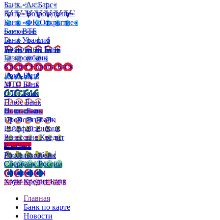
Банк «Ак Барс»
Банк «Возрождение»
Банк «ФК Открытие»
Банк ВТБ
Банк Уралсиб
Восточный Банк
Газпромбанк
Кредит Европа Банк
Локо-Банк
МТС Банк
ОТП Банк
Плюс Банк
Почта Банк
Промсвязьбанк
Райффайзенбанк
Ренессанс Кредит
Росбанк
Россельхозбанк
Сбербанк России
Совкомбанк
Хоум Кредит Банк
Главная
Банк по карте
Новости