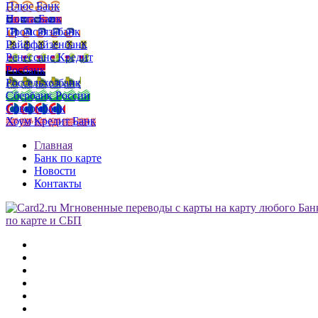
Плюс Банк
Почта Банк
Промсвязьбанк
Райффайзенбанк
Ренессанс Кредит
Росбанк
Россельхозбанк
Сбербанк России
Совкомбанк
Хоум Кредит Банк
Главная
Банк по карте
Новости
Контакты
по карте и СБП