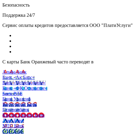
Безопасность
Поддержка 24/7
Сервис оплаты кредитов предоставляется ООО "ПлатиУслуги" (http
С карты Банк Оранжевый часто переводят в
Альфа-банк
Банк «Ак Барс»
Банк «Возрождение»
Банк «ФК Открытие»
Банк ВТБ
Банк Уралсиб
Восточный Банк
Газпромбанк
Кредит Европа Банк
Локо-Банк
МТС Банк
ОТП Банк