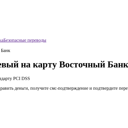
Безопасные переводы
 Банк
евый на карту Восточный Бан
ндарту
PCI DSS
править деньги, получите смс-подтверждение и подтвердите пер