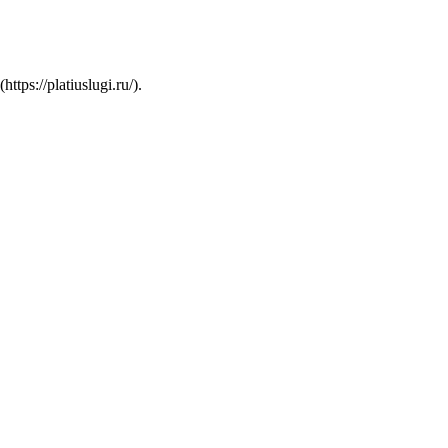
s://platiuslugi.ru/).