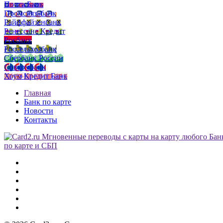
Почта Банк
Промсвязьбанк
Райффайзенбанк
Ренессанс Кредит
Росбанк
Россельхозбанк
Сбербанк России
Совкомбанк
Хоум Кредит Банк
Главная
Банк по карте
Новости
Контакты
по карте и СБП