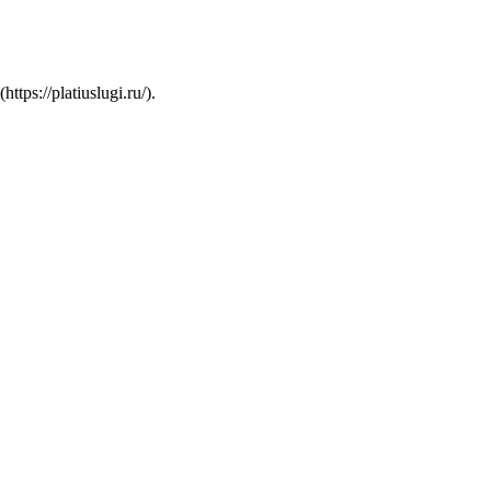
s://platiuslugi.ru/).