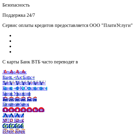
Безопасность
Поддержка 24/7
Сервис оплаты кредитов предоставляется ООО "ПлатиУслуги" (http
С карты Банк ВТБ часто переводят в
Альфа-банк
Банк «Ак Барс»
Банк «Возрождение»
Банк «ФК Открытие»
Банк Уралсиб
Восточный Банк
Газпромбанк
Кредит Европа Банк
Локо-Банк
МТС Банк
ОТП Банк
Плюс Банк