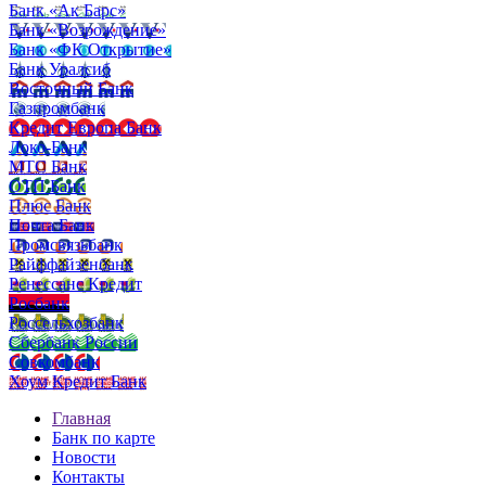
Банк «Ак Барс»
Банк «Возрождение»
Банк «ФК Открытие»
Банк Уралсиб
Восточный Банк
Газпромбанк
Кредит Европа Банк
Локо-Банк
МТС Банк
ОТП Банк
Плюс Банк
Почта Банк
Промсвязьбанк
Райффайзенбанк
Ренессанс Кредит
Росбанк
Россельхозбанк
Сбербанк России
Совкомбанк
Хоум Кредит Банк
Главная
Банк по карте
Новости
Контакты