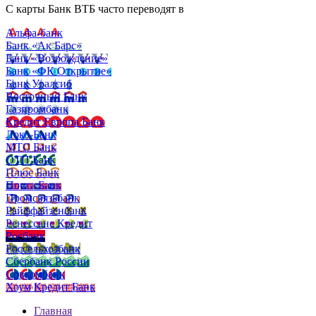
С карты Банк ВТБ часто переводят в
Альфа-банк
Банк «Ак Барс»
Банк «Возрождение»
Банк «ФК Открытие»
Банк Уралсиб
Восточный Банк
Газпромбанк
Кредит Европа Банк
Локо-Банк
МТС Банк
ОТП Банк
Плюс Банк
Почта Банк
Промсвязьбанк
Райффайзенбанк
Ренессанс Кредит
Росбанк
Россельхозбанк
Сбербанк России
Совкомбанк
Хоум Кредит Банк
Главная