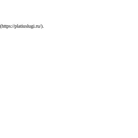
s://platiuslugi.ru/).