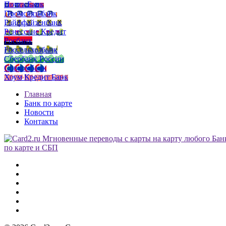
Почта Банк
Промсвязьбанк
Райффайзенбанк
Ренессанс Кредит
Росбанк
Россельхозбанк
Сбербанк России
Совкомбанк
Хоум Кредит Банк
Главная
Банк по карте
Новости
Контакты
по карте и СБП