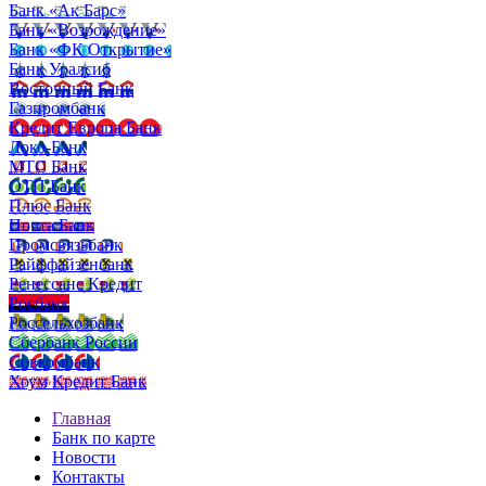
Банк «Ак Барс»
Банк «Возрождение»
Банк «ФК Открытие»
Банк Уралсиб
Восточный Банк
Газпромбанк
Кредит Европа Банк
Локо-Банк
МТС Банк
ОТП Банк
Плюс Банк
Почта Банк
Промсвязьбанк
Райффайзенбанк
Ренессанс Кредит
Росбанк
Россельхозбанк
Сбербанк России
Совкомбанк
Хоум Кредит Банк
Главная
Банк по карте
Новости
Контакты