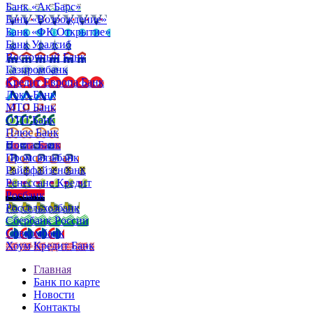
Банк «Ак Барс»
Банк «Возрождение»
Банк «ФК Открытие»
Банк Уралсиб
Восточный Банк
Газпромбанк
Кредит Европа Банк
Локо-Банк
МТС Банк
ОТП Банк
Плюс Банк
Почта Банк
Промсвязьбанк
Райффайзенбанк
Ренессанс Кредит
Росбанк
Россельхозбанк
Сбербанк России
Совкомбанк
Хоум Кредит Банк
Главная
Банк по карте
Новости
Контакты