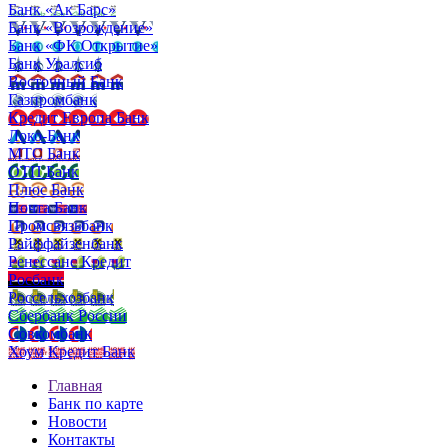
Банк «Ак Барс»
Банк «Возрождение»
Банк «ФК Открытие»
Банк Уралсиб
Восточный Банк
Газпромбанк
Кредит Европа Банк
Локо-Банк
МТС Банк
ОТП Банк
Плюс Банк
Почта Банк
Промсвязьбанк
Райффайзенбанк
Ренессанс Кредит
Росбанк
Россельхозбанк
Сбербанк России
Совкомбанк
Хоум Кредит Банк
Главная
Банк по карте
Новости
Контакты