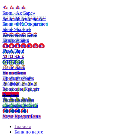
Альфа-банк
Банк «Ак Барс»
Банк «Возрождение»
Банк «ФК Открытие»
Банк Уралсиб
Восточный Банк
Газпромбанк
Кредит Европа Банк
Локо-Банк
МТС Банк
ОТП Банк
Плюс Банк
Почта Банк
Промсвязьбанк
Райффайзенбанк
Ренессанс Кредит
Росбанк
Россельхозбанк
Сбербанк России
Совкомбанк
Хоум Кредит Банк
Главная
Банк по карте