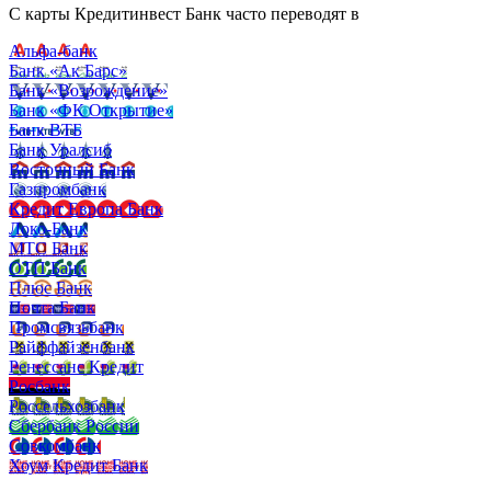
С карты Кредитинвест Банк часто переводят в
Альфа-банк
Банк «Ак Барс»
Банк «Возрождение»
Банк «ФК Открытие»
Банк ВТБ
Банк Уралсиб
Восточный Банк
Газпромбанк
Кредит Европа Банк
Локо-Банк
МТС Банк
ОТП Банк
Плюс Банк
Почта Банк
Промсвязьбанк
Райффайзенбанк
Ренессанс Кредит
Росбанк
Россельхозбанк
Сбербанк России
Совкомбанк
Хоум Кредит Банк