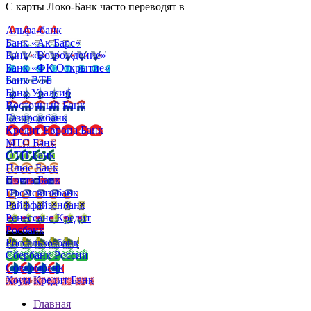
С карты Локо-Банк часто переводят в
Альфа-банк
Банк «Ак Барс»
Банк «Возрождение»
Банк «ФК Открытие»
Банк ВТБ
Банк Уралсиб
Восточный Банк
Газпромбанк
Кредит Европа Банк
МТС Банк
ОТП Банк
Плюс Банк
Почта Банк
Промсвязьбанк
Райффайзенбанк
Ренессанс Кредит
Росбанк
Россельхозбанк
Сбербанк России
Совкомбанк
Хоум Кредит Банк
Главная