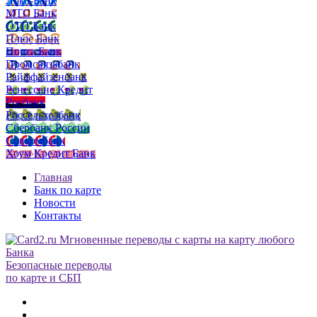
Локо-Банк
МТС Банк
ОТП Банк
Плюс Банк
Почта Банк
Промсвязьбанк
Райффайзенбанк
Ренессанс Кредит
Росбанк
Россельхозбанк
Сбербанк России
Совкомбанк
Хоум Кредит Банк
Главная
Банк по карте
Новости
Контакты
Безопасные переводы
по карте и СБП