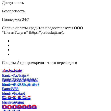
Доступность
Безопасность
Поддержка 24/7
Сервис оплаты кредитов предоставляется ООО
"ПлатиУслуги" (https://platiuslugi.ru/).
С карты Агропромкредит часто переводят в
Альфа-банк
Банк «Ак Барс»
Банк «Возрождение»
Банк «ФК Открытие»
Банк ВТБ
Банк Уралсиб
Восточный Банк
Газпромбанк
Кредит Европа Банк