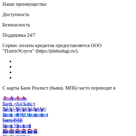
Наши преимущества:
Доступность
Безопасность
Поддержка 24/7
Сервис оплаты кредитов предоставляется ООО
"ПлатиУслуги" (https://platiuslugi.ru/).
С карты Банк Реалист (бывш. МПБ) часто переводят в
Альфа-банк
Банк «Ак Барс»
Банк «Возрождение»
Банк «ФК Открытие»
Банк ВТБ
Банк Уралсиб
Восточный Банк