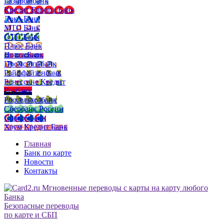
Газпромбанк
Кредит Европа Банк
Локо-Банк
МТС Банк
ОТП Банк
Плюс Банк
Почта Банк
Промсвязьбанк
Райффайзенбанк
Ренессанс Кредит
Росбанк
Россельхозбанк
Сбербанк России
Совкомбанк
Хоум Кредит Банк
Главная
Банк по карте
Новости
Контакты
Безопасные переводы
по карте и СБП