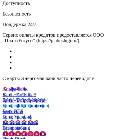
Доступность
Безопасность
Поддержка 24/7
Сервис оплаты кредитов предоставляется ООО
"ПлатиУслуги" (https://platiuslugi.ru/).
С карты Энергомашбанк часто переводят в
Альфа-банк
Банк «Ак Барс»
Банк «Возрождение»
Банк «ФК Открытие»
Банк ВТБ
Банк Уралсиб
Восточный Банк
Газпромбанк
Кредит Европа Банк