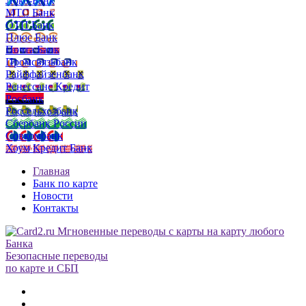
Локо-Банк
МТС Банк
ОТП Банк
Плюс Банк
Почта Банк
Промсвязьбанк
Райффайзенбанк
Ренессанс Кредит
Росбанк
Россельхозбанк
Сбербанк России
Совкомбанк
Хоум Кредит Банк
Главная
Банк по карте
Новости
Контакты
Безопасные переводы
по карте и СБП