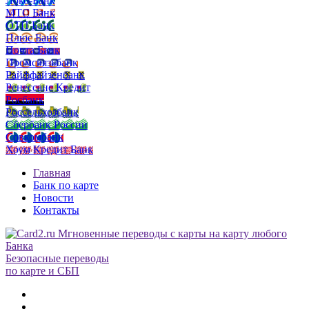
Локо-Банк
МТС Банк
ОТП Банк
Плюс Банк
Почта Банк
Промсвязьбанк
Райффайзенбанк
Ренессанс Кредит
Росбанк
Россельхозбанк
Сбербанк России
Совкомбанк
Хоум Кредит Банк
Главная
Банк по карте
Новости
Контакты
Безопасные переводы
по карте и СБП