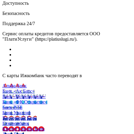
Доступность
Безопасность
Поддержка 24/7
Сервис оплаты кредитов предоставляется ООО
"ПлатиУслуги" (https://platiuslugi.ru/).
С карты Ижкомбанк часто переводят в
Альфа-банк
Банк «Ак Барс»
Банк «Возрождение»
Банк «ФК Открытие»
Банк ВТБ
Банк Уралсиб
Восточный Банк
Газпромбанк
Кредит Европа Банк