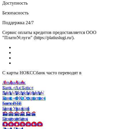
Доступность
Безопасность
Поддержка 24/7
Сервис оплаты кредитов предоставляется ООО
"ПлатиУслуги" (https://platiuslugi.ru/).
С карты НОКССбанк часто переводят в
Альфа-банк
Банк «Ак Барс»
Банк «Возрождение»
Банк «ФК Открытие»
Банк ВТБ
Банк Уралсиб
Восточный Банк
Газпромбанк
Кредит Европа Банк