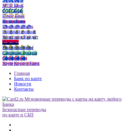
Локо-Банк
МТС Банк
ОТП Банк
Плюс Банк
Почта Банк
Промсвязьбанк
Райффайзенбанк
Ренессанс Кредит
Росбанк
Россельхозбанк
Сбербанк России
Совкомбанк
Хоум Кредит Банк
Главная
Банк по карте
Новости
Контакты
Безопасные переводы
по карте и СБП