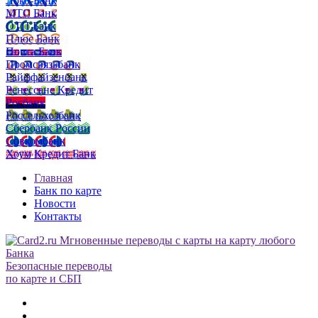
Локо-Банк
МТС Банк
ОТП Банк
Плюс Банк
Почта Банк
Промсвязьбанк
Райффайзенбанк
Ренессанс Кредит
Росбанк
Россельхозбанк
Сбербанк России
Совкомбанк
Хоум Кредит Банк
Главная
Банк по карте
Новости
Контакты
Безопасные переводы
по карте и СБП