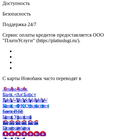
Доступность
Безопасность
Поддержка 24/7
Сервис оплаты кредитов предоставляется ООО
"ПлатиУслуги" (https://platiuslugi.ru/).
С карты Новобанк часто переводят в
Альфа-банк
Банк «Ак Барс»
Банк «Возрождение»
Банк «ФК Открытие»
Банк ВТБ
Банк Уралсиб
Восточный Банк
Газпромбанк
Кредит Европа Банк