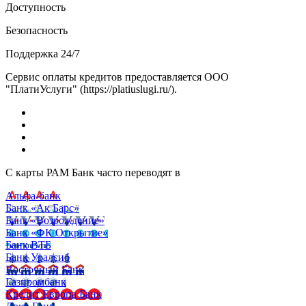
Доступность
Безопасность
Поддержка 24/7
Сервис оплаты кредитов предоставляется ООО
"ПлатиУслуги" (https://platiuslugi.ru/).
С карты РАМ Банк часто переводят в
Альфа-банк
Банк «Ак Барс»
Банк «Возрождение»
Банк «ФК Открытие»
Банк ВТБ
Банк Уралсиб
Восточный Банк
Газпромбанк
Кредит Европа Банк