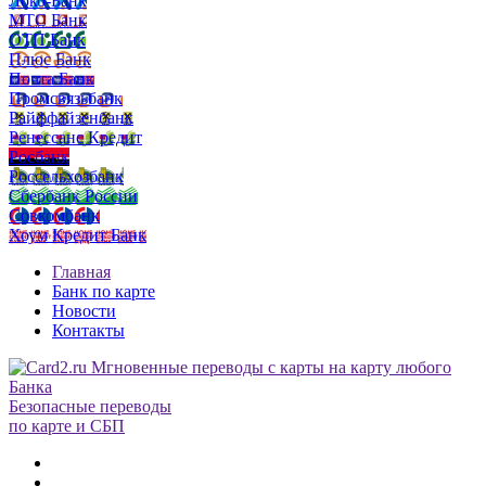
Локо-Банк
МТС Банк
ОТП Банк
Плюс Банк
Почта Банк
Промсвязьбанк
Райффайзенбанк
Ренессанс Кредит
Росбанк
Россельхозбанк
Сбербанк России
Совкомбанк
Хоум Кредит Банк
Главная
Банк по карте
Новости
Контакты
Безопасные переводы
по карте и СБП