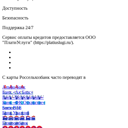
Доступность
Безопасность
Поддержка 24/7
Сервис оплаты кредитов предоставляется ООО
"ПлатиУслуги" (https://platiuslugi.ru/).
С карты Россельхозбанк часто переводят в
Альфа-банк
Банк «Ак Барс»
Банк «Возрождение»
Банк «ФК Открытие»
Банк ВТБ
Банк Уралсиб
Восточный Банк
Газпромбанк