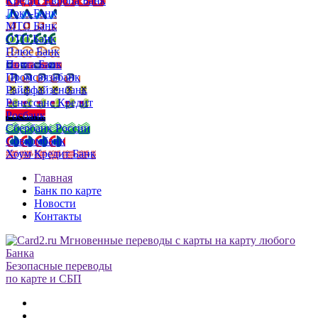
Кредит Европа Банк
Локо-Банк
МТС Банк
ОТП Банк
Плюс Банк
Почта Банк
Промсвязьбанк
Райффайзенбанк
Ренессанс Кредит
Росбанк
Сбербанк России
Совкомбанк
Хоум Кредит Банк
Главная
Банк по карте
Новости
Контакты
Безопасные переводы
по карте и СБП