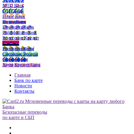
Локо-Банк
МТС Банк
ОТП Банк
Плюс Банк
Почта Банк
Промсвязьбанк
Райффайзенбанк
Ренессанс Кредит
Росбанк
Россельхозбанк
Сбербанк России
Совкомбанк
Хоум Кредит Банк
Главная
Банк по карте
Новости
Контакты
Безопасные переводы
по карте и СБП