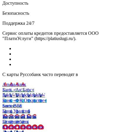
Доступность
Безопасность
Поддержка 24/7
Сервис оплаты кредитов предоставляется ООО
"ПлатиУслуги" (https://platiuslugi.ru/).
С карты Руссобанк часто переводят в
Альфа-банк
Банк «Ак Барс»
Банк «Возрождение»
Банк «ФК Открытие»
Банк ВТБ
Банк Уралсиб
Восточный Банк
Газпромбанк
Кредит Европа Банк