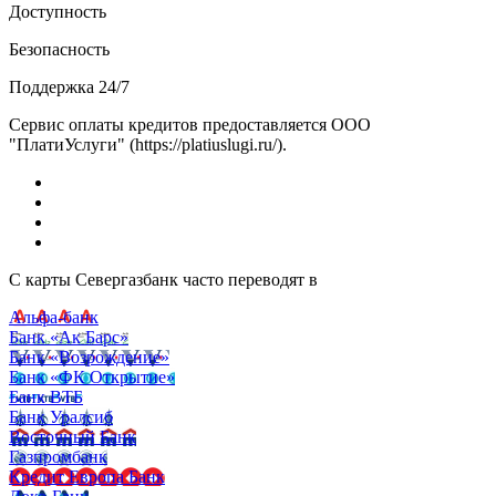
Доступность
Безопасность
Поддержка 24/7
Сервис оплаты кредитов предоставляется ООО
"ПлатиУслуги" (https://platiuslugi.ru/).
С карты Севергазбанк часто переводят в
Альфа-банк
Банк «Ак Барс»
Банк «Возрождение»
Банк «ФК Открытие»
Банк ВТБ
Банк Уралсиб
Восточный Банк
Газпромбанк
Кредит Европа Банк