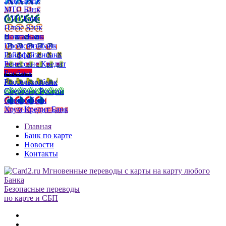
Локо-Банк
МТС Банк
ОТП Банк
Плюс Банк
Почта Банк
Промсвязьбанк
Райффайзенбанк
Ренессанс Кредит
Росбанк
Россельхозбанк
Сбербанк России
Совкомбанк
Хоум Кредит Банк
Главная
Банк по карте
Новости
Контакты
Безопасные переводы
по карте и СБП