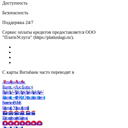
Доступность
Безопасность
Поддержка 24/7
Сервис оплаты кредитов предоставляется ООО
"ПлатиУслуги" (https://platiuslugi.ru/).
С карты Витабанк часто переводят в
Альфа-банк
Банк «Ак Барс»
Банк «Возрождение»
Банк «ФК Открытие»
Банк ВТБ
Банк Уралсиб
Восточный Банк
Газпромбанк
Кредит Европа Банк