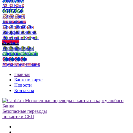
Локо-Банк
МТС Банк
ОТП Банк
Плюс Банк
Почта Банк
Промсвязьбанк
Райффайзенбанк
Ренессанс Кредит
Росбанк
Россельхозбанк
Сбербанк России
Совкомбанк
Хоум Кредит Банк
Главная
Банк по карте
Новости
Контакты
Безопасные переводы
по карте и СБП