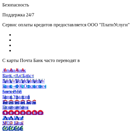
Безопасность
Поддержка 24/7
Сервис оплаты кредитов предоставляется ООО "ПлатиУслуги" (http
С карты Почта Банк часто переводят в
Альфа-банк
Банк «Ак Барс»
Банк «Возрождение»
Банк «ФК Открытие»
Банк ВТБ
Банк Уралсиб
Восточный Банк
Газпромбанк
Кредит Европа Банк
Локо-Банк
МТС Банк
ОТП Банк