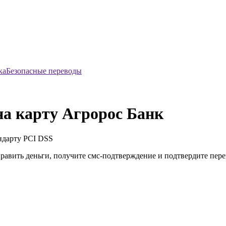
Безопасные переводы
на карту Агророс Банк
ндарту
PCI DSS
править деньги, получите смс-подтверждение и подтвердите пер