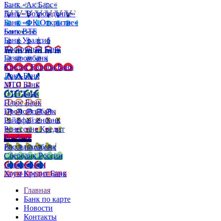
Банк «Ак Барс»
Банк «Возрождение»
Банк «ФК Открытие»
Банк ВТБ
Банк Уралсиб
Восточный Банк
Газпромбанк
Кредит Европа Банк
Локо-Банк
МТС Банк
ОТП Банк
Плюс Банк
Промсвязьбанк
Райффайзенбанк
Ренессанс Кредит
Росбанк
Россельхозбанк
Сбербанк России
Совкомбанк
Хоум Кредит Банк
Главная
Банк по карте
Новости
Контакты