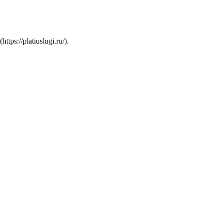
s://platiuslugi.ru/).