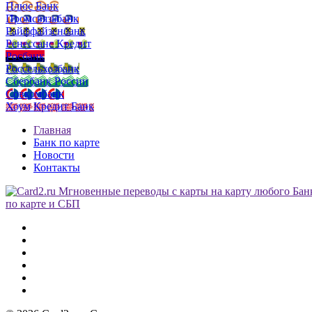
Плюс Банк
Промсвязьбанк
Райффайзенбанк
Ренессанс Кредит
Росбанк
Россельхозбанк
Сбербанк России
Совкомбанк
Хоум Кредит Банк
Главная
Банк по карте
Новости
Контакты
по карте и СБП