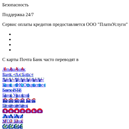
Безопасность
Поддержка 24/7
Сервис оплаты кредитов предоставляется ООО "ПлатиУслуги" (http
С карты Почта Банк часто переводят в
Альфа-банк
Банк «Ак Барс»
Банк «Возрождение»
Банк «ФК Открытие»
Банк ВТБ
Банк Уралсиб
Восточный Банк
Газпромбанк
Кредит Европа Банк
Локо-Банк
МТС Банк
ОТП Банк