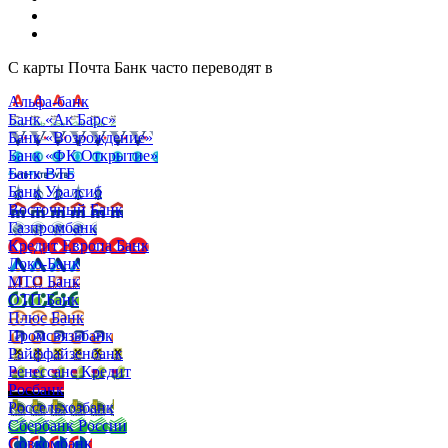
С карты Почта Банк часто переводят в
Альфа-банк
Банк «Ак Барс»
Банк «Возрождение»
Банк «ФК Открытие»
Банк ВТБ
Банк Уралсиб
Восточный Банк
Газпромбанк
Кредит Европа Банк
Локо-Банк
МТС Банк
ОТП Банк
Плюс Банк
Промсвязьбанк
Райффайзенбанк
Ренессанс Кредит
Росбанк
Россельхозбанк
Сбербанк России
Совкомбанк