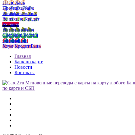
Плюс Банк
Промсвязьбанк
Райффайзенбанк
Ренессанс Кредит
Росбанк
Россельхозбанк
Сбербанк России
Совкомбанк
Хоум Кредит Банк
Главная
Банк по карте
Новости
Контакты
по карте и СБП