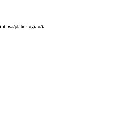
s://platiuslugi.ru/).