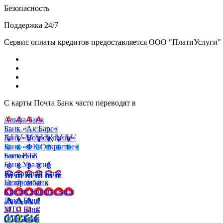
Безопасность
Поддержка 24/7
Сервис оплаты кредитов предоставляется ООО "ПлатиУслуги" (http
С карты Почта Банк часто переводят в
Альфа-банк
Банк «Ак Барс»
Банк «Возрождение»
Банк «ФК Открытие»
Банк ВТБ
Банк Уралсиб
Восточный Банк
Газпромбанк
Кредит Европа Банк
Локо-Банк
МТС Банк
ОТП Банк