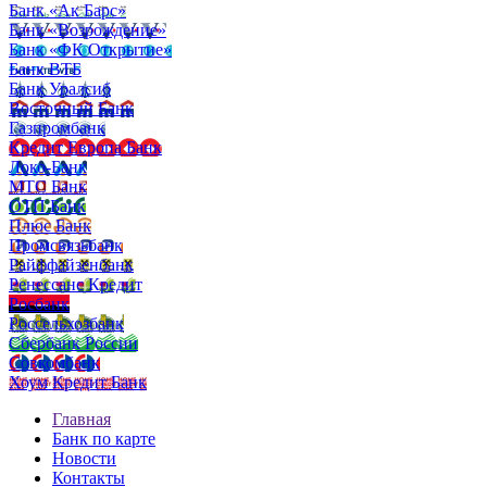
Банк «Ак Барс»
Банк «Возрождение»
Банк «ФК Открытие»
Банк ВТБ
Банк Уралсиб
Восточный Банк
Газпромбанк
Кредит Европа Банк
Локо-Банк
МТС Банк
ОТП Банк
Плюс Банк
Промсвязьбанк
Райффайзенбанк
Ренессанс Кредит
Росбанк
Россельхозбанк
Сбербанк России
Совкомбанк
Хоум Кредит Банк
Главная
Банк по карте
Новости
Контакты