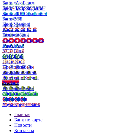
Банк «Ак Барс»
Банк «Возрождение»
Банк «ФК Открытие»
Банк ВТБ
Банк Уралсиб
Восточный Банк
Газпромбанк
Кредит Европа Банк
Локо-Банк
МТС Банк
ОТП Банк
Плюс Банк
Промсвязьбанк
Райффайзенбанк
Ренессанс Кредит
Росбанк
Россельхозбанк
Сбербанк России
Совкомбанк
Хоум Кредит Банк
Главная
Банк по карте
Новости
Контакты