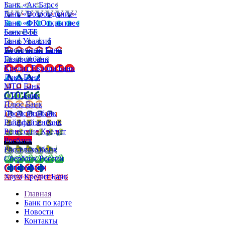
Банк «Ак Барс»
Банк «Возрождение»
Банк «ФК Открытие»
Банк ВТБ
Банк Уралсиб
Восточный Банк
Газпромбанк
Кредит Европа Банк
Локо-Банк
МТС Банк
ОТП Банк
Плюс Банк
Промсвязьбанк
Райффайзенбанк
Ренессанс Кредит
Росбанк
Россельхозбанк
Сбербанк России
Совкомбанк
Хоум Кредит Банк
Главная
Банк по карте
Новости
Контакты