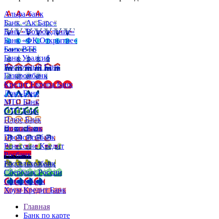
Альфа-банк
Банк «Ак Барс»
Банк «Возрождение»
Банк «ФК Открытие»
Банк ВТБ
Банк Уралсиб
Восточный Банк
Газпромбанк
Кредит Европа Банк
Локо-Банк
МТС Банк
ОТП Банк
Плюс Банк
Почта Банк
Промсвязьбанк
Ренессанс Кредит
Росбанк
Россельхозбанк
Сбербанк России
Совкомбанк
Хоум Кредит Банк
Главная
Банк по карте