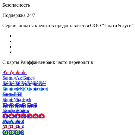
Безопасность
Поддержка 24/7
Сервис оплаты кредитов предоставляется ООО "ПлатиУслуги" (http
С карты Райффайзенбанк часто переводят в
Альфа-банк
Банк «Ак Барс»
Банк «Возрождение»
Банк «ФК Открытие»
Банк ВТБ
Банк Уралсиб
Восточный Банк
Газпромбанк
Кредит Европа Банк
Локо-Банк
МТС Банк
ОТП Банк