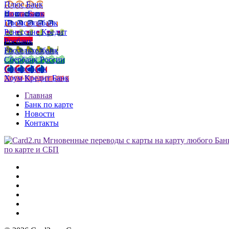
Плюс Банк
Почта Банк
Промсвязьбанк
Ренессанс Кредит
Росбанк
Россельхозбанк
Сбербанк России
Совкомбанк
Хоум Кредит Банк
Главная
Банк по карте
Новости
Контакты
по карте и СБП