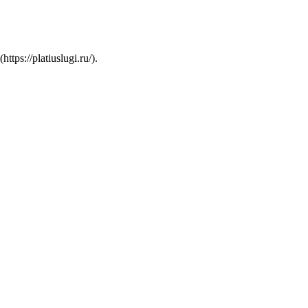
s://platiuslugi.ru/).