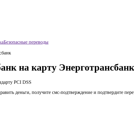
Безопасные переводы
сбанк
анк на карту Энерготрансбан
ндарту
PCI DSS
править деньги, получите смс-подтверждение и подтвердите пер