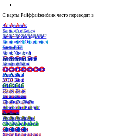
С карты Райффайзенбанк часто переводят в
Альфа-банк
Банк «Ак Барс»
Банк «Возрождение»
Банк «ФК Открытие»
Банк ВТБ
Банк Уралсиб
Восточный Банк
Газпромбанк
Кредит Европа Банк
Локо-Банк
МТС Банк
ОТП Банк
Плюс Банк
Почта Банк
Промсвязьбанк
Ренессанс Кредит
Росбанк
Россельхозбанк
Сбербанк России
Совкомбанк
Хоум Кредит Банк