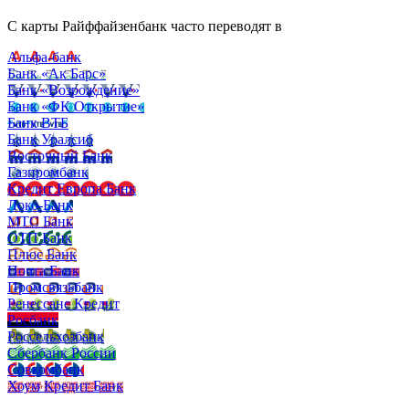
С карты Райффайзенбанк часто переводят в
Альфа-банк
Банк «Ак Барс»
Банк «Возрождение»
Банк «ФК Открытие»
Банк ВТБ
Банк Уралсиб
Восточный Банк
Газпромбанк
Кредит Европа Банк
Локо-Банк
МТС Банк
ОТП Банк
Плюс Банк
Почта Банк
Промсвязьбанк
Ренессанс Кредит
Росбанк
Россельхозбанк
Сбербанк России
Совкомбанк
Хоум Кредит Банк