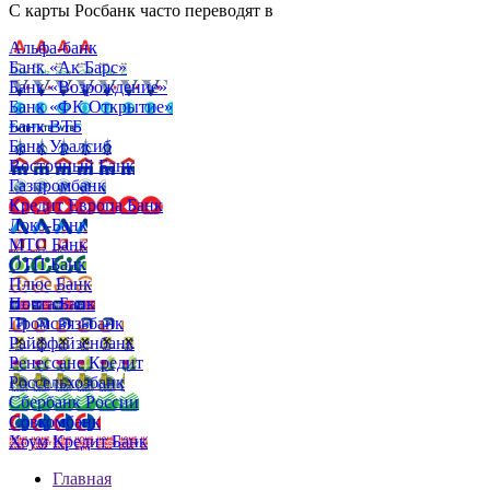
С карты Росбанк часто переводят в
Альфа-банк
Банк «Ак Барс»
Банк «Возрождение»
Банк «ФК Открытие»
Банк ВТБ
Банк Уралсиб
Восточный Банк
Газпромбанк
Кредит Европа Банк
Локо-Банк
МТС Банк
ОТП Банк
Плюс Банк
Почта Банк
Промсвязьбанк
Райффайзенбанк
Ренессанс Кредит
Россельхозбанк
Сбербанк России
Совкомбанк
Хоум Кредит Банк
Главная