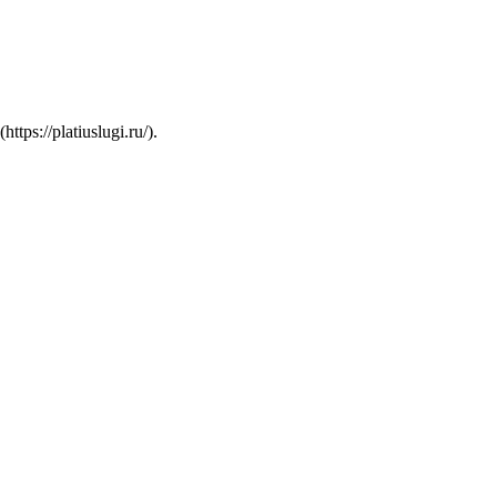
s://platiuslugi.ru/).