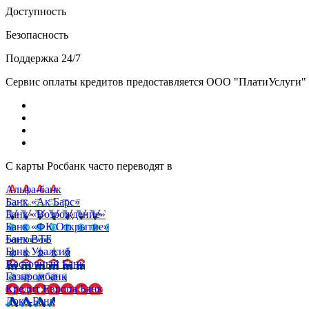
Доступность
Безопасность
Поддержка 24/7
Сервис оплаты кредитов предоставляется ООО "ПлатиУслуги" (http
С карты Росбанк часто переводят в
Альфа-банк
Банк «Ак Барс»
Банк «Возрождение»
Банк «ФК Открытие»
Банк ВТБ
Банк Уралсиб
Восточный Банк
Газпромбанк
Кредит Европа Банк
Локо-Банк