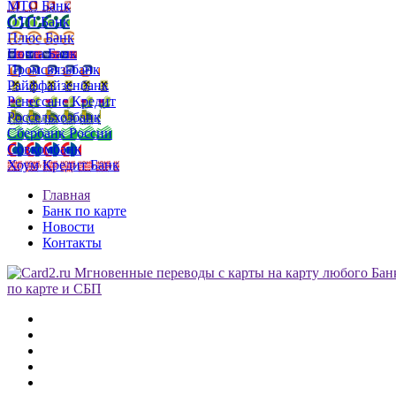
МТС Банк
ОТП Банк
Плюс Банк
Почта Банк
Промсвязьбанк
Райффайзенбанк
Ренессанс Кредит
Россельхозбанк
Сбербанк России
Совкомбанк
Хоум Кредит Банк
Главная
Банк по карте
Новости
Контакты
по карте и СБП