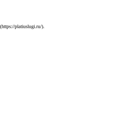
s://platiuslugi.ru/).