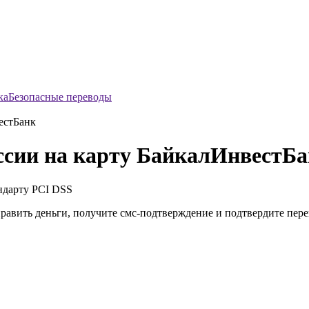
Безопасные переводы
естБанк
ссии на карту БайкалИнвестБ
ндарту
PCI DSS
править деньги, получите смс-подтверждение и подтвердите пер