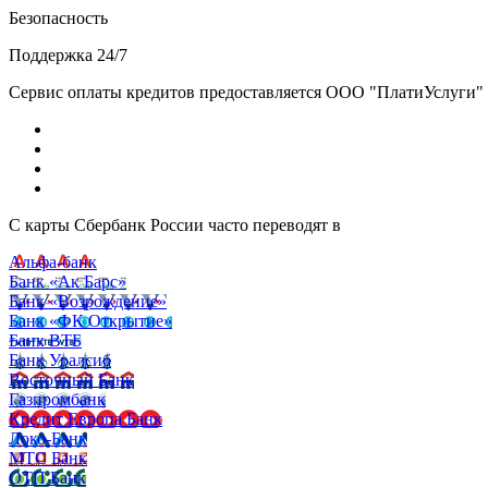
Безопасность
Поддержка 24/7
Сервис оплаты кредитов предоставляется ООО "ПлатиУслуги" (http
С карты Сбербанк России часто переводят в
Альфа-банк
Банк «Ак Барс»
Банк «Возрождение»
Банк «ФК Открытие»
Банк ВТБ
Банк Уралсиб
Восточный Банк
Газпромбанк
Кредит Европа Банк
Локо-Банк
МТС Банк
ОТП Банк