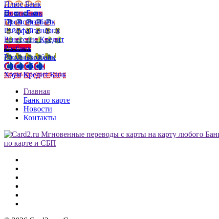
Плюс Банк
Почта Банк
Промсвязьбанк
Райффайзенбанк
Ренессанс Кредит
Росбанк
Россельхозбанк
Совкомбанк
Хоум Кредит Банк
Главная
Банк по карте
Новости
Контакты
по карте и СБП