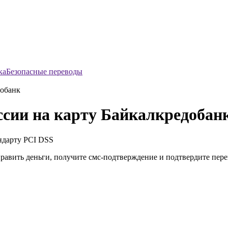
Безопасные переводы
добанк
ссии на карту Байкалкредобан
ндарту
PCI DSS
править деньги, получите смс-подтверждение и подтвердите пер