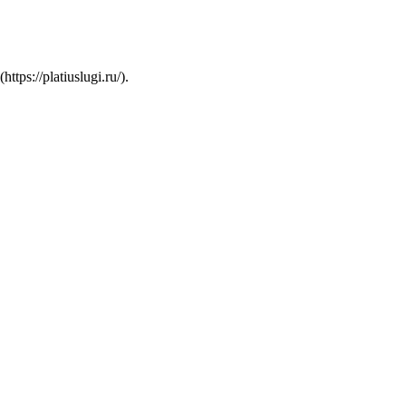
s://platiuslugi.ru/).