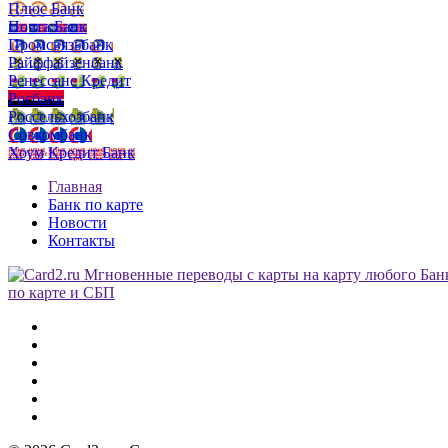
Плюс Банк
Почта Банк
Промсвязьбанк
Райффайзенбанк
Ренессанс Кредит
Росбанк
Россельхозбанк
Совкомбанк
Хоум Кредит Банк
Главная
Банк по карте
Новости
Контакты
по карте и СБП