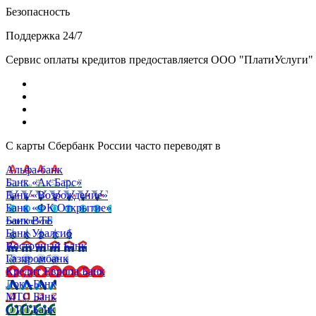
Безопасность
Поддержка 24/7
Сервис оплаты кредитов предоставляется ООО "ПлатиУслуги" (http
С карты Сбербанк России часто переводят в
Альфа-банк
Банк «Ак Барс»
Банк «Возрождение»
Банк «ФК Открытие»
Банк ВТБ
Банк Уралсиб
Восточный Банк
Газпромбанк
Кредит Европа Банк
Локо-Банк
МТС Банк
ОТП Банк