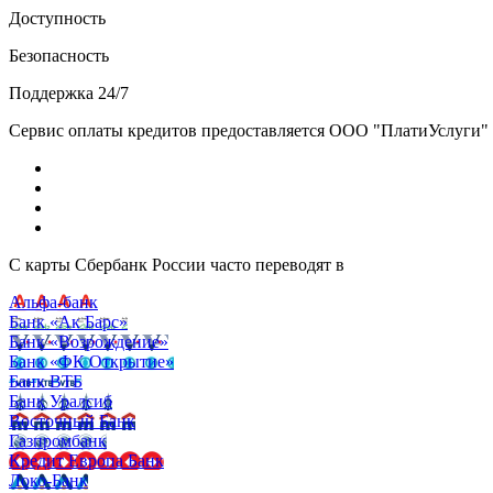
Доступность
Безопасность
Поддержка 24/7
Сервис оплаты кредитов предоставляется ООО "ПлатиУслуги" (http
С карты Сбербанк России часто переводят в
Альфа-банк
Банк «Ак Барс»
Банк «Возрождение»
Банк «ФК Открытие»
Банк ВТБ
Банк Уралсиб
Восточный Банк
Газпромбанк
Кредит Европа Банк
Локо-Банк