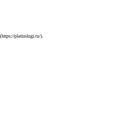
s://platiuslugi.ru/).