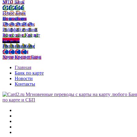
МТС Банк
ОТП Банк
Плюс Банк
Почта Банк
Промсвязьбанк
Райффайзенбанк
Ренессанс Кредит
Росбанк
Россельхозбанк
Совкомбанк
Хоум Кредит Банк
Главная
Банк по карте
Новости
Контакты
по карте и СБП