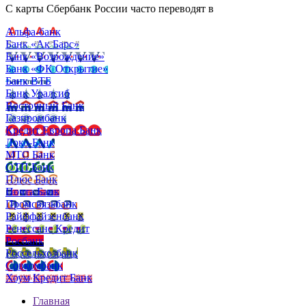
С карты Сбербанк России часто переводят в
Альфа-банк
Банк «Ак Барс»
Банк «Возрождение»
Банк «ФК Открытие»
Банк ВТБ
Банк Уралсиб
Восточный Банк
Газпромбанк
Кредит Европа Банк
Локо-Банк
МТС Банк
ОТП Банк
Плюс Банк
Почта Банк
Промсвязьбанк
Райффайзенбанк
Ренессанс Кредит
Росбанк
Россельхозбанк
Совкомбанк
Хоум Кредит Банк
Главная